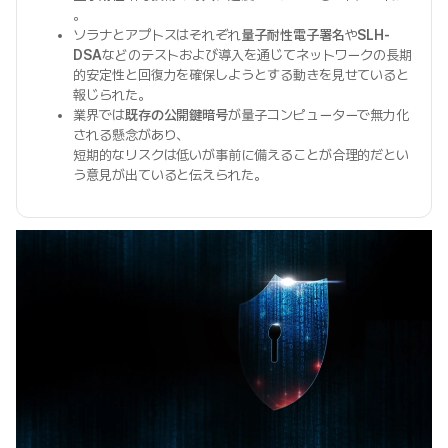
。
ソラナとアプトスはそれぞれ
量子耐性電子署名
や
SLH-
DSA
などのテストおよび導入を通じてネットワークの長期
的安定性と回復力を確保しようとする動きを見せていると
報じられた。
業界では
既存の公開鍵暗号
が量子コンピューターで無力化
される懸念があり、
短期的なリスクは低いが事前に備えることが合理的だとい
う意見が出ていると伝えられた。