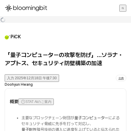
한국어
English
日本語
PiCK
「量子コンピューターの攻撃を防げ」…ソラナ・
アプトス、セキュリティ防壁構築の加速
入力
2025年12月18日 午後7:30
出典
Doohyun Hwang
概要
STAT AIのご案内
主要なブロックチェーン財団が
量子コンピューター
による
セキュリティ脅威に先手を打って対応し、
量子耐性
暗号技術の導入に速度を上げていると伝えられた