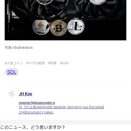
写真=Shutterstock
#人気コイン
#マクロ経済
#政策
#分析
SOL
JH Kim
reporter1@bloomingbit.io
Hi, I'm a Bloomingbit reporter, bringing you the latest
cryptocurrency news.
このニュース、どう思いますか？