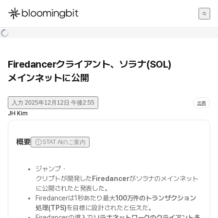
한국어
English
日本語
Firedancerクライアント、ソラナ(SOL)
メインネットに公開
入力
2025年12月12日 午後2:55
出典
JH Kim
概要
STAT AIのご案内
ジャンプ・
クリプトが開発した
Firedancer
がソラナのメインネット
に公開されたと発表した。
Firedancerは1秒あたり最大
100万件のトランザクション
処理(TPS)
を目標に設計されたと伝えた。
Firedancerの導入で
ソラナネットワークのクライアント多