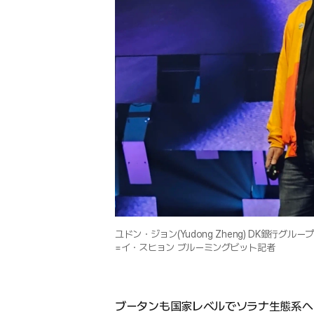
ユドン・ジョン(Yudong Zheng) DK銀行グルー
=イ・スヒョン ブルーミングビット記者
ブータンも国家レベルでソラナ生態系へ