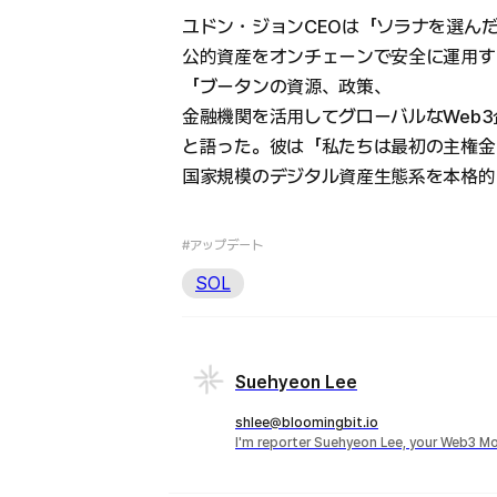
ユドン・ジョンCEOは「ソラナを選ん
公的資産をオンチェーンで安全に運用す
「ブータンの資源、政策、
金融機関を活用してグローバルなWeb
と語った。彼は「私たちは最初の主権金
国家規模のデジタル資産生態系を本格的
#アップデート
SOL
Suehyeon Lee
shlee@bloomingbit.io
I'm reporter Suehyeon Lee, your Web3 Mo