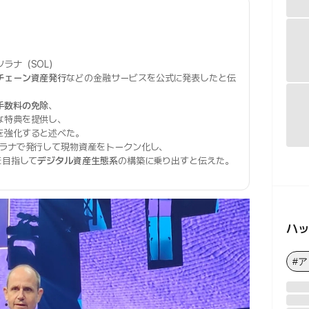
ラナ（SOL）
チェーン資産発行
などの金融サービスを公式に発表したと伝
手数料の免除
、
な特典を提供し、
を強化すると述べた。
ラナで発行して現物資産をトークン化し、
を目指して
デジタル資産生態系
の構築に乗り出すと伝えた。
ハ
#