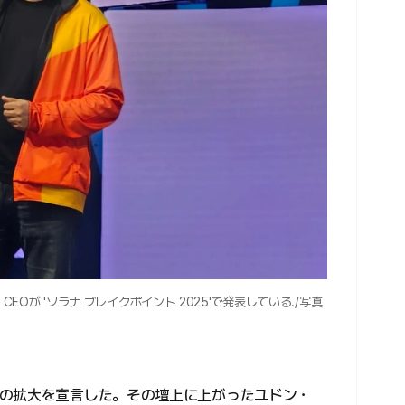
プ CEOが 'ソラナ ブレイクポイント 2025'で発表している./写真
の拡大を宣言した。その壇上に上がったユドン・