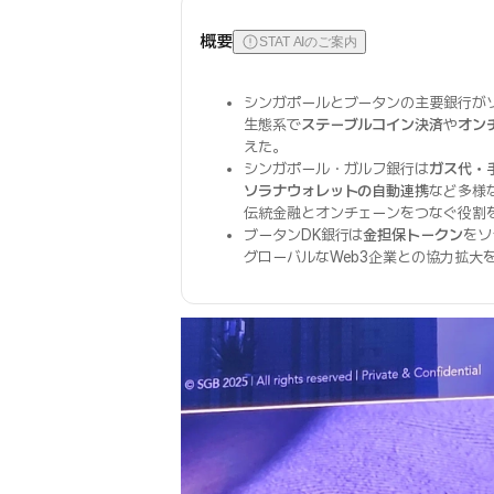
概要
STAT AIのご案内
シンガポールとブータンの主要銀行がソ
生態系で
ステーブルコイン決済
や
オン
えた。
シンガポール・ガルフ銀行は
ガス代・
ソラナウォレットの自動連携
など多様
伝統金融とオンチェーンをつなぐ役割
ブータンDK銀行は
金担保トークン
をソ
グローバルなWeb3企業との協力拡大