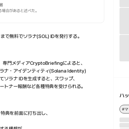
囲
る場合があると述べた。
2日まで無料でソラナ(SOL) IDを発行する。
メディアCryptoBriefingによると、
イデンティティ(Solana Identity)
ソラナ IDを生成すると、スワップ、
ートナー報酬など各種特典を受けられる。
ハ
#
者特典を前面に打ち出し、
する構想だ。