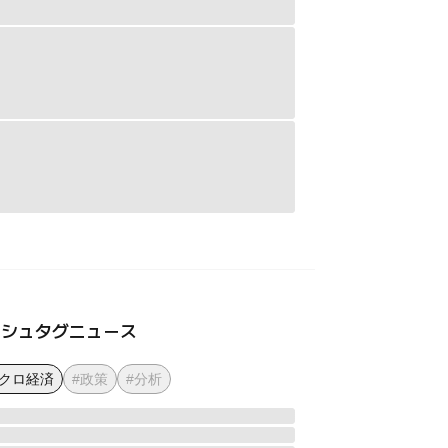
ッシュタグニュース
マクロ経済
#政策
#分析