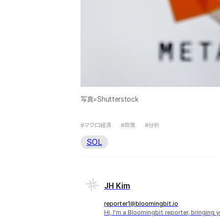
写真=Shutterstock
#マクロ経済
#政策
#分析
SOL
JH Kim
reporter1@bloomingbit.io
Hi, I'm a Bloomingbit reporter, bringing