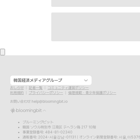
韓国経済メディアグループ
おしらせ
記者一覧
コミュニティ運営ポリシー
利用規約
プライバシーポリシー
倫理規範・青少年保護ポリシー
お問い合わせ
help@bloomingbit.io
ブルーミングビット
韓国 ソウル特別市 江南区 テヘラン路 217 10階
事業登録番号: 484-81-02340
通販番号: 2024-서울강남-01131
|
オンライン新聞登録番号: 서울,아537