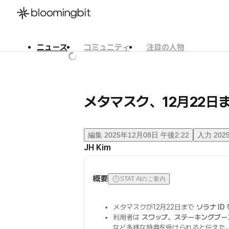
ニュース
コミュニティ
注目の人物
한국어
English
日本語
メタマスク、12月22日
編集
2025年12月08日 午後2:22
入力
202
JH Kim
概要
STAT AIのご案内
メタマスクが12月22日まで
ソラナ ID
利用者は
スワップ、ステーキングブー
など多様な特典を受けられると伝えた