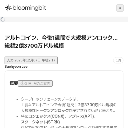
한국어
English
日本語
アルトコイン、今後1週間で大規模アンロック…
総額2億3700万ドル規模
入力
2025年12月07日 午後9:17
出典
Suehyeon Lee
概要
STAT AIのご案内
ウーブロックチェーンのデータは、
主要なアルトコインで今後1週間に
2億3700万ドル
規模の
大規模な
トークンアンロック
が予定されていると伝えた。
特に
コンエックス(CONX)
、
アプトス(APT)
、
スタークネット(STRK)
などで500万ドル以上の大規模アンロックが発生する予定