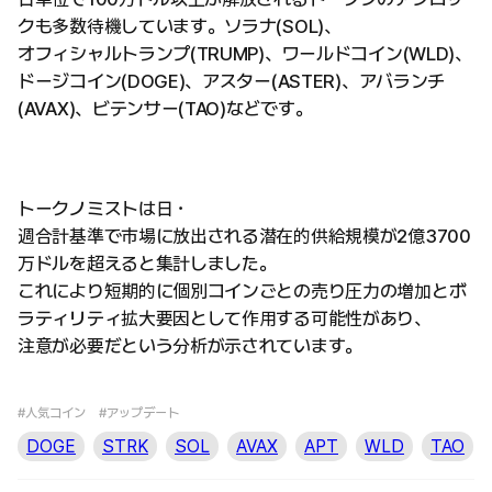
クも多数待機しています。ソラナ(SOL)、
オフィシャルトランプ(TRUMP)、ワールドコイン(WLD)、
ドージコイン(DOGE)、アスター(ASTER)、アバランチ
(AVAX)、ビテンサー(TAO)などです。
トークノミストは日・
週合計基準で市場に放出される潜在的供給規模が2億3700
万ドルを超えると集計しました。
これにより短期的に個別コインごとの売り圧力の増加とボ
ラティリティ拡大要因として作用する可能性があり、
注意が必要だという分析が示されています。
#人気コイン
#アップデート
DOGE
STRK
SOL
AVAX
APT
WLD
TAO