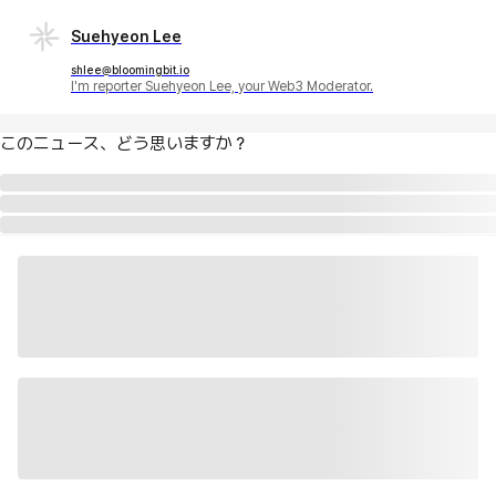
Suehyeon Lee
shlee@bloomingbit.io
I'm reporter Suehyeon Lee, your Web3 Moderator.
このニュース、どう思いますか？