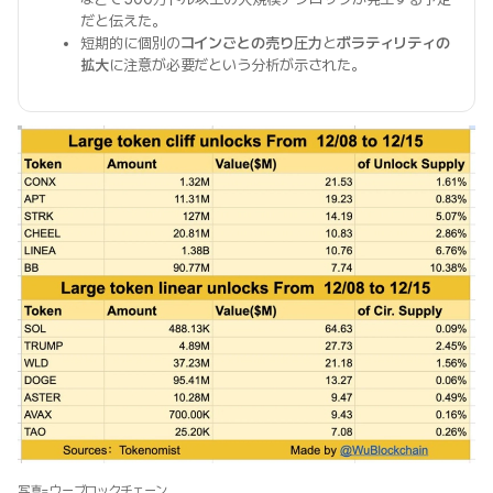
だと伝えた。
短期的に個別の
コインごとの売り圧力
と
ボラティリティの
拡大
に注意が必要だという分析が示された。
写真=ウーブロックチェーン