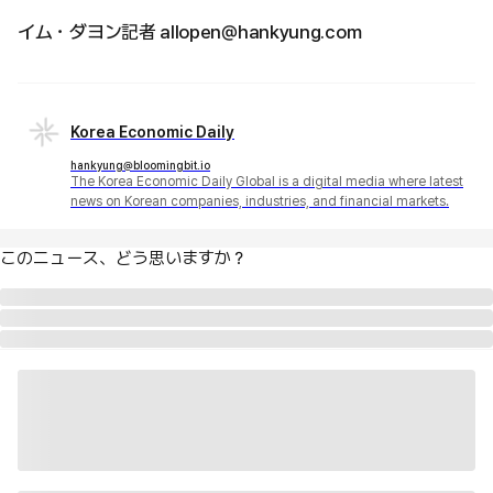
イム・ダヨン記者 allopen@hankyung.com
Korea Economic Daily
hankyung@bloomingbit.io
The Korea Economic Daily Global is a digital media where latest
news on Korean companies, industries, and financial markets.
このニュース、どう思いますか？