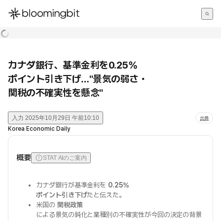
한국어
English
日本語
カナダ銀行、基準金利を0.25%
ポイント引き下げ…"景気の弱さ・
関税の不確実性を懸念"
入力
2025年10月29日 午前10:10
出典
Korea Economic Daily
概要
STAT AIのご案内
カナダ銀行が基準金利を
0.25%
ポイント引き下げ
たと伝えた。
米国の
関税政策
による景気の鈍化と業種別の不確実性が今回の決定の背景