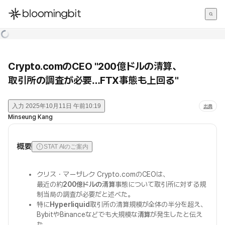
한국어
English
日本語
Crypto.comのCEO "200億ドルの清算、
取引所の調査が必要…FTX事態も上回る"
入力
2025年10月11日 午前10:19
出典
Minseung Kang
概要
STAT AIのご案内
クリス・マーザレク Crypto.comのCEOは、
最近の約
200億ドルの清算
事態について取引所に対する規
制当局の調査が必要だと述べた。
特に
Hyperliquid
取引所の清算規模が全体の半分を超え、
BybitやBinanceなどでも大規模な
清算
が発生したと伝え
た。