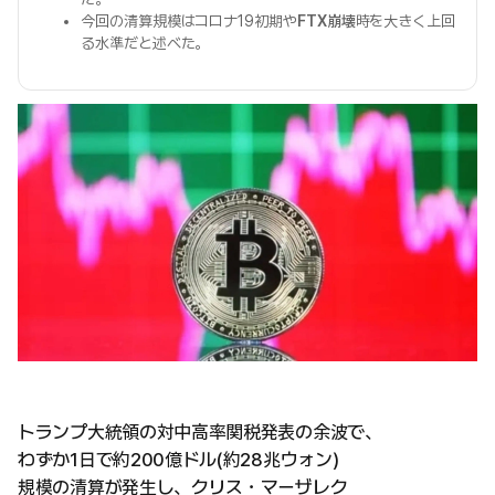
今回の清算規模はコロナ19初期や
FTX崩壊
時を大きく上回
る水準だと述べた。
トランプ大統領の対中高率関税発表の余波で、
わずか1日で約200億ドル(約28兆ウォン)
規模の清算が発生し、クリス・マーザレク