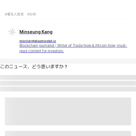
#著名人発言
#分析
Minseung Kang
minriver@bloomingbit.io
Blockchain journalist | Writer of Trade Now & Altcoin Now, must-
read content for investors.
このニュース、どう思いますか？