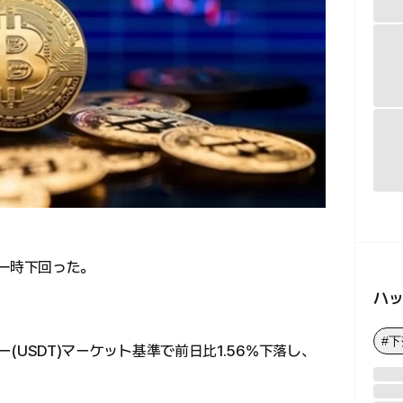
台を一時下回った。
ハ
#
ザー(USDT)マーケット基準で前日比1.56%下落し、