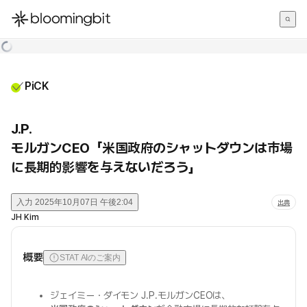
한국어
English
日本語
PiCK
J.P.
モルガンCEO「米国政府のシャットダウンは市場
に長期的影響を与えないだろう」
入力
2025年10月07日 午後2:04
出典
JH Kim
概要
STAT AIのご案内
ジェイミー・ダイモン J.P.モルガンCEOは、