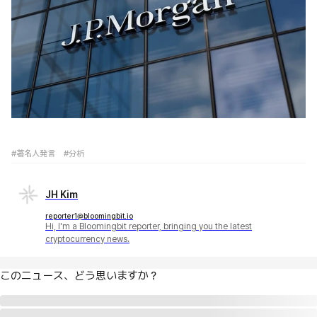
#著名人発言
#分析
JH Kim
reporter1@bloomingbit.io
Hi, I'm a Bloomingbit reporter, bringing you the latest
cryptocurrency news.
このニュース、どう思いますか？