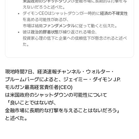
米国政府のシャットダウン
が金融市場に長期的な打撃を与
えないだろうと述べた。
ダイモンCEOはシャットダウンが一時的に
経済の不確実性
を高める可能性があるが、
市場は結局
ファンダメンタル
に従って動くと伝えた。
彼は
政治的膠着状態
が繰り返される場合、
投資家心理の低下と企業への信頼低下が懸念されると述べ
た。
現地時間7日、経済速報チャンネル・ウォルター・
ブルームバーグによると、ジェイミー・ダイモン J.P.
モルガン最高経営責任者(CEO)
は米国政府のシャットダウンの可能性について
「良いことではないが、
金融市場に長期的な打撃を与えることはないだろう」
と述べた。