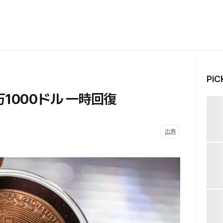
Pi
2万1000ドル 一時回復
出典