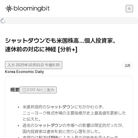
한국어
English
日本語
シャットダウンでも米国株高…個人投資家、
連休前の対応に神経 [分析+]
入力
2025年10月01日 午後8:35
出典
Korea Economic Daily
概要
STAT AIのご案内
米連邦政府の
シャットダウン
にもかかわらず、
ニューヨーク株式市場の主要指標が史上最高値を更新した
と伝えた。
過去の
シャットダウン
の市場への影響は限定的だったが、
国内投資家は連休を前に売り心理を示した。
市場では
利下げ期待
による上昇の可能性を見込む一方、