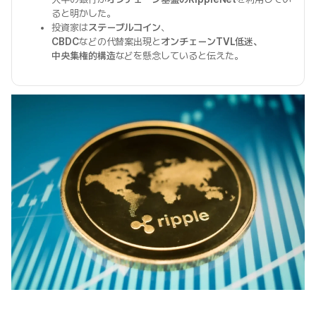
ると明かした。
投資家は
ステーブルコイン
、
CBDC
などの代替案出現と
オンチェーンTVL低迷、
中央集権的構造
などを懸念していると伝えた。