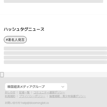
ハッシュタグニュース
#著名人発言
韓国経済メディアグループ
おしらせ
記者一覧
コミュニティ運営ポリシー
利用規約
プライバシーポリシー
倫理規範・青少年保護ポリシー
お問い合わせ
help@bloomingbit.io