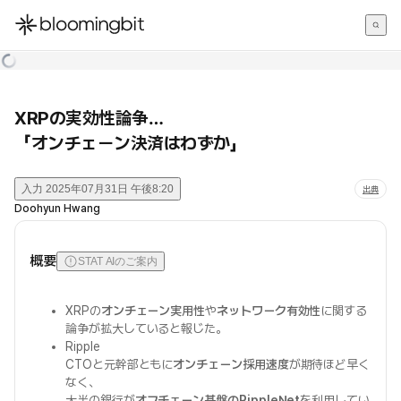
한국어
English
日本語
XRPの実効性論争…
「オンチェーン決済はわずか」
入力
2025年07月31日 午後8:20
出典
Doohyun Hwang
概要
STAT AIのご案内
XRPの
オンチェーン実用性
や
ネットワーク有効性
に関する
論争が拡大していると報じた。
Ripple
CTOと元幹部ともに
オンチェーン採用速度
が期待ほど早く
なく、
大半の銀行が
オフチェーン基盤のRippleNet
を利用してい