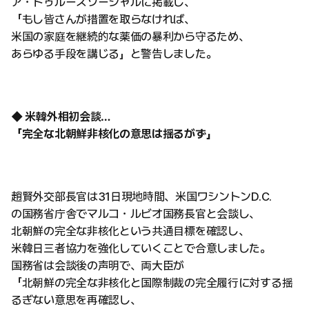
ア・トゥルースソーシャルに掲載し、
「もし皆さんが措置を取らなければ、
米国の家庭を継続的な薬価の暴利から守るため、
あらゆる手段を講じる」と警告しました。
◆ 米韓外相初会談…
「完全な北朝鮮非核化の意思は揺るがず」
趙賢外交部長官は31日現地時間、米国ワシントンD.C.
の国務省庁舎でマルコ・ルビオ国務長官と会談し、
北朝鮮の完全な非核化という共通目標を確認し、
米韓日三者協力を強化していくことで合意しました。
国務省は会談後の声明で、両大臣が
「北朝鮮の完全な非核化と国際制裁の完全履行に対する揺
るぎない意思を再確認し、