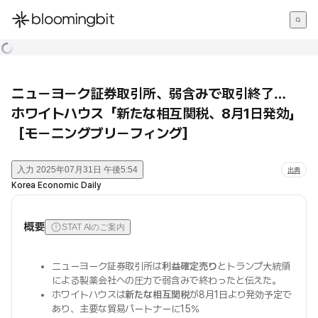
한국어
English
日本語
ニューヨーク証券取引所、弱含みで取引終了…
ホワイトハウス「新たな相互関税、8月1日発効」
［モーニングブリーフィング］
入力
2025年07月31日 午後5:54
出典
Korea Economic Daily
概要
STAT AIのご案内
ニューヨーク証券取引所は
利益確定売り
とトランプ大統領
による製薬会社への圧力で弱含みで終わったと伝えた。
ホワイトハウスは
新たな相互関税
が8月1日より発効予定で
あり、主要な貿易パートナーに15%