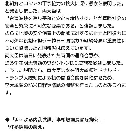
北朝鮮とロシアの軍事協力の拡大に深い懸念を表明した」
と発表しました。両大臣は
「台湾海峡を巡り平和と安定を維持することが国際社会の
安全と繁栄に不可欠な要素である」と強調しました。
さらに地域の安全保障上の脅威に対する抑止力と回復力に
不可欠な役割を担う米韓日三国協力の継続発展の重要性に
ついて協議したと国務省は伝えています。
両大臣は前日に発表された両国の通商合意や、
迫る李在明大統領のワシントンD.C.訪問を歓迎しました。
こうした説明から、両大臣は李在明大統領とドナルド・
トランプ大統領による初の首脳会談を開催するため、
李大統領の訪米日程や議題の調整を行ったものとみられま
す。
◆「尹による内乱共謀」李相敏前長官を拘束…
「証拠隠滅の懸念」