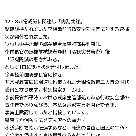
12・3非常戒厳に関連し「内乱共謀」
疑惑が持たれていた李相敏前行政安全部長官に対する逮捕
状が発付されました。
ソウル中央地裁の鄭在旭令状専担部長判事は、
李前長官の逮捕前被疑者尋問（令状実質審査）後、
「証拠隠滅の懸念がある」
として1日に逮捕状を発付しました。
金容鉉前国防部長官に続き、
非常戒厳事態に関連し拘束された尹錫悦政権二人目の国務
委員となります。特別検察チームは、
李前長官が平時における戒厳主管部処である行政安全部の
責任者でありながら、不法な戒厳宣言を阻止できず、
事実上黙認していたと指摘しています。
警察庁や消防庁にメディアへの電力・
水道遮断を指示伝達するなど、報道の自由と国民の生命・
安全権を侵害する憲政攪乱行為を行ったほか、