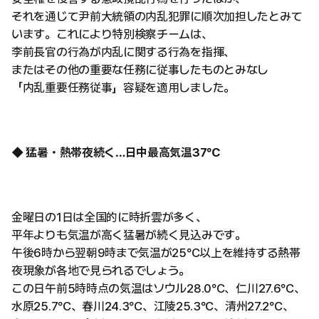
それを通じて尹前大統領の内乱犯罪に順次加担したとみて
います。これにより特別検察チームは、
李前長官の行為が内乱に関する行為を指揮、
またはその他の重要な任務に従事したものとみなし
「内乱重要任務従事」容疑を適用しました。
◆ 猛暑・熱帯夜続く…日中最高気温37°C
金曜日の1日は全国的に時折雲が多く、
平年よりも気温が高く猛暑が続く見込みです。
午後6時から翌朝9時まで気温が25°C以上を維持する熱帯
夜現象が各地で見られるでしょう。
この日午前5時時点の気温はソウル28.0°C、仁川27.6°C、
水原25.7°C、春川24.3°C、江陵25.3°C、清州27.2°C、