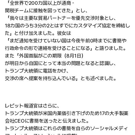
「全世界で200カ国以上が通商・
関税チームに接触を図ってきた」とし、
「我々は主要な貿易パートナーを優先交渉対象とし、
18カ国のうち3分の2とはすでにカスタマイズ協定を締結し
た」と付け加えました。彼女は
「まだ通知を受けていない国は今夜午前0時までに書簡や
行政命令の形で連絡を受けることになる」と語りました。
また「外国首脳がこの期限（8月1日）
が明日から自国にとって本当の問題となると認識し、
トランプ大統領に電話をかけ、
交渉の席へ提案を持ち込んでいる」とも述べました。
レビット報道官はさらに、
トランプ大統領が米国内薬価引き下げのため17の大手製薬
会社CEOに書簡を送ったと伝えました。
トランプ大統領はこれらの書簡を自らのソーシャルメディ