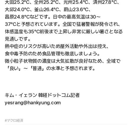
大田25.2°C、全州25.2°C、光州25.4°C、済州27.8°C、
大邱24.0°C、釜山26.4°C、蔚山23.6°C、
昌原24.8°Cなどです。日中の最高気温は30～
37°Cと予想されています。全国で猛暑警報が発令され、
体感温度も35°C前後まで上昇し非常に厳しい暑さとなる
見通しです。
熱中症のリスクが高いため屋外活動や外出は控え、
食中毒予防のため食品管理も徹底しましょう。
微小粒子状物質の濃度は大気拡散が良好なため、全域で
「良い」～「普通」の水準と予想されます。
キム・イェラン 韓経ドットコム記者
yesrang@hankyung.com
#マクロ経済