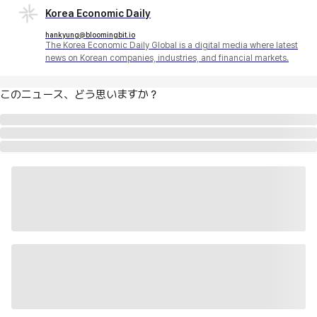
Korea Economic Daily
hankyung@bloomingbit.io
The Korea Economic Daily Global is a digital media where latest
news on Korean companies, industries, and financial markets.
このニュース、どう思いますか？