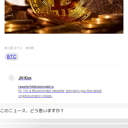
#人気コイン
#分析
BTC
JH Kim
reporter1@bloomingbit.io
Hi, I'm a Bloomingbit reporter, bringing you the latest
cryptocurrency news.
このニュース、どう思いますか？