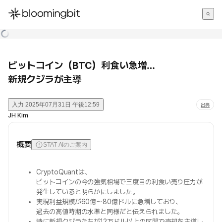
한국어
English
日本語
ビットコイン（BTC）利食い急増…
新規クジラが主導
入力
2025年07月31日 午後12:59
出典
JH Kim
概要
STAT AIのご案内
CryptoQuantは、
ビットコインの今の強気相場で三度目の利食い売り圧力が
発生していると明らかにしました。
実現利益規模が60億〜80億ドルに急増しており、
過去の高値時期の水準と同様だと伝えられました。
特に新規クジラたちが12万ドル以上の区間で売却を主導し