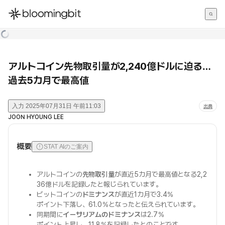
한국어
English
日本語
アルトコイン先物取引量が2,240億ドルに迫る…
過去5カ月で最高値
入力
2025年07月31日 午前11:03
出典
JOON HYOUNG LEE
概要
STAT AIのご案内
アルトコインの
先物取引量
が直近5カ月で最高値となる2,2
36億ドルを記録したと報じられています。
ビットコインの
ドミナンス
が直近1カ月で3.4％
ポイント下落し、61.0％となったと伝えられています。
同期間に
イーサリアムのドミナンス
は2.7％
ポイント上昇し、11.8％を記録したとのことです。