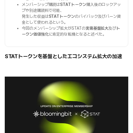
メンバーシップ購読は
STATトークン
購入後のロックアッ
プや別途購読料で可能、
発生した収益は
STATトークン
のバイバック及びバーン資
金として使われるという。
今回のメンバーシップ拡大がSTATの
実需基盤拡大
及び
ト
ークン価値強化
に肯定的な転機となると述べた。
STATトークンを基盤としたエコシステム拡大の加速