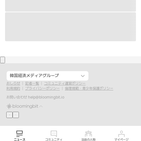
韓国経済メディアグループ
おしらせ
記者一覧
コミュニティ運営ポリシー
利用規約
プライバシーポリシー
倫理規範・青少年保護ポリシー
お問い合わせ
help@bloomingbit.io
ニュース
コミュニティ
注目の人物
マイページ