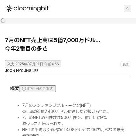
한국어
English
日本語
7月のNFT売上高は5億7,000万ドル…
今年2番目の多さ
入力
2025年07月31日 午前4:56
出典
JOON HYOUNG LEE
概要
STAT AIのご案内
7月のノンファンジブルトークン(
NFT
)
売上高が5億7,400万ドルに達したと報じられた。
7月の
NFT
取引件数は500万件で、前月比約9％
減少したと伝えられた。
NFT
の平均取引価格が113.08ドルとなり6カ月ぶりの最高
値を記録し、