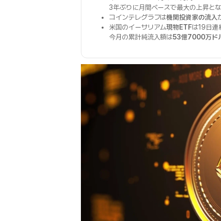
3年ぶりに月間ベースで最大の上昇と
コインテレグラフは
機関投資家の流入
米国のイーサリアム
現物ETF
は19日
今月の累計純流入額は
53億7000万ド