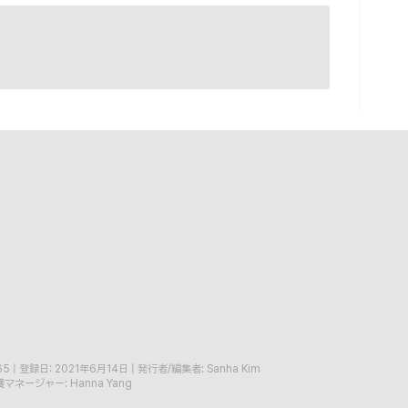
65
|
登録日: 2021年6月14日
|
発行者/編集者: Sanha Kim
マネージャー: Hanna Yang