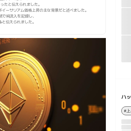
なったと伝えられました。
がイーサリアム価格上昇の主な背景だと述べました。
連続で純流入を記録し、
ル
と伝えられました。
ハ
#