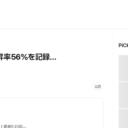
Pi
昇率56％を記録…
出典
の上昇率
を記録し、