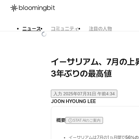
ニュース
コミュニティ
注目の人物
한국어
English
日本語
イーサリアム、7月の上
3年ぶりの最高値
入力
2025年07月31日 午前4:34
JOON HYOUNG LEE
概要
STAT AIのご案内
イーサリアムは7月の1ヵ月間で
56％