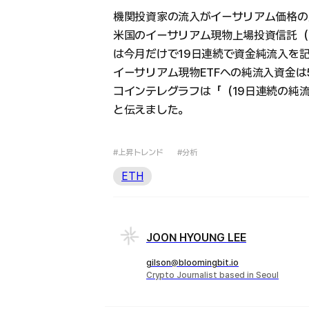
機関投資家の流入がイーサリアム価格の
米国のイーサリアム現物上場投資信託（E
は今月だけで19日連続で資金純流入を
イーサリアム現物ETFへの純流入資金は
コインテレグラフは「（19日連続の純
と伝えました。
#上昇トレンド
#分析
ETH
JOON HYOUNG LEE
gilson@bloomingbit.io
Crypto Journalist based in Seoul