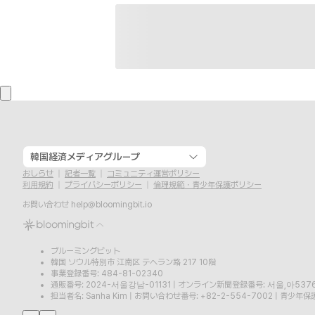
韓国経済メディアグループ
おしらせ
記者一覧
コミュニティ運営ポリシー
利用規約
プライバシーポリシー
倫理規範・青少年保護ポリシー
お問い合わせ
help@bloomingbit.io
ブルーミングビット
韓国 ソウル特別市 江南区 テヘラン路 217 10階
事業登録番号: 484-81-02340
通販番号: 2024-서울강남-01131
|
オンライン新聞登録番号: 서울,아537
担当者名: Sanha Kim
|
お問い合わせ番号: +82-2-554-7002
|
青少年保護