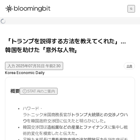
한국어
English
日本語
「トランプを説得する方法を教えてくれた」…
韓国を助けた「意外な人物」
入力
2025年07月31日 午前2:30
出典
Korea Economic Daily
概要
STAT AIのご案内
ハワード・
ラトニック米国商務長官が
トランプ大統領との交渉ノウハ
ウ
を韓国政府交渉団に伝えたと明らかにした。
韓国交渉団は
造船業などの産業とファイナンス
に集中し戦
術的変化を模索したと伝えた。
呂翰九本部長は
農畜産物市場の追加開放圧力
を狂牛病デモ