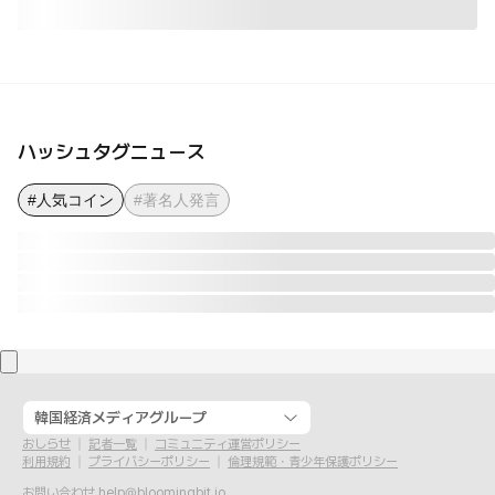
ハッシュタグニュース
#人気コイン
#著名人発言
韓国経済メディアグループ
おしらせ
記者一覧
コミュニティ運営ポリシー
利用規約
プライバシーポリシー
倫理規範・青少年保護ポリシー
お問い合わせ
help@bloomingbit.io