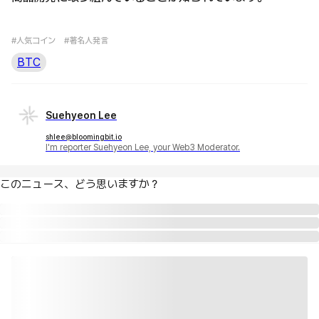
#人気コイン
#著名人発言
BTC
Suehyeon Lee
shlee@bloomingbit.io
I'm reporter Suehyeon Lee, your Web3 Moderator.
このニュース、どう思いますか？