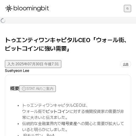
한국어
English
日本語
トゥエンティワンキャピタルCEO「ウォール街、
ビットコインに強い需要」
入力
2025年07月30日 午後7:31
出典
Suehyeon Lee
概要
STAT AIのご案内
トゥエンティワンキャピタルCEOは、
ウォール街で
ビットコイン
に対する機関投資家の需要が非
常に大きいと伝えました。
伝統的な金融業界内で
暗号資産
への関心と需要が拡大して
いると明らかにしました。
JPモルガン、BoA、