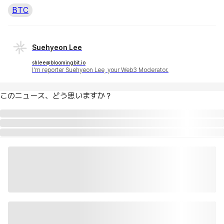
BTC
Suehyeon Lee
shlee@bloomingbit.io
I'm reporter Suehyeon Lee, your Web3 Moderator.
このニュース、どう思いますか？