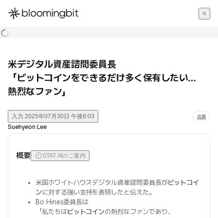
한국어
English
日本語
米デジタル資産諮問委員長
「ビットコインをできるだけ多く保有したい…
熱烈なファン」
入力
2025年07月30日 午後6:03
出典
Suehyeon Lee
概要
STAT AIのご案内
米国ホワイトハウスデジタル資産諮問委員長が
ビットコイ
ン
に対する強い支持を表明したと伝えた。
Bo Hines委員長は
「私たちは
ビットコイン
の熱烈なファンであり、