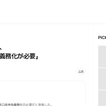
Pi
、
義務化が必要」
出典
産口座申告義務化
が必要だと発表した。