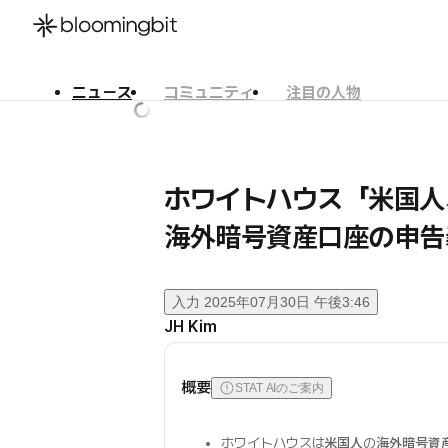
ニュース
コミュニティ
注目の人物
한국어
English
日本語
ホワイトハウス「米国人
海外暗号資産口座の申告
入力
2025年07月30日 午後3:46
JH Kim
概要
STAT AIのご案内
ホワイトハウスは
米国人
の
海外暗号資