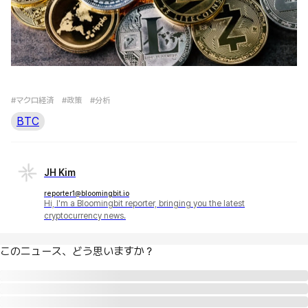
#マクロ経済
#政策
#分析
BTC
JH Kim
reporter1@bloomingbit.io
Hi, I'm a Bloomingbit reporter, bringing you the latest
cryptocurrency news.
このニュース、どう思いますか？