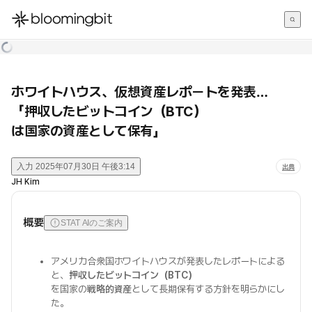
한국어
English
日本語
ホワイトハウス、仮想資産レポートを発表…
「押収したビットコイン（BTC）
は国家の資産として保有」
入力
2025年07月30日 午後3:14
出典
JH Kim
概要
STAT AIのご案内
アメリカ合衆国ホワイトハウスが発表したレポートによる
と、
押収したビットコイン（BTC）
を国家の
戦略的資産
として長期保有する方針を明らかにし
た。