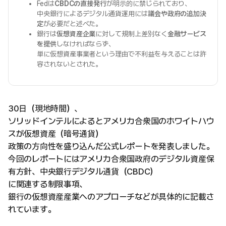
Fedは
CBDCの直接発行
が明示的に禁じられており、
中央銀行によるデジタル通貨運用には
議会や政府の追加決
定
が必要だと述べた。
銀行は
仮想資産企業
に対して規制上差別なく
金融サービス
を提供
しなければならず、
単に仮想資産事業者という理由で不利益を与えることは許
容されないとされた。
30日（現地時間）、
ソリッドインテルによるとアメリカ合衆国のホワイトハウ
スが仮想資産（暗号通貨）
政策の方向性を盛り込んだ公式レポートを発表しました。
今回のレポートにはアメリカ合衆国政府のデジタル資産保
有方針、中央銀行デジタル通貨（CBDC）
に関連する制限事項、
銀行の仮想資産産業へのアプローチなどが具体的に記載さ
れています。