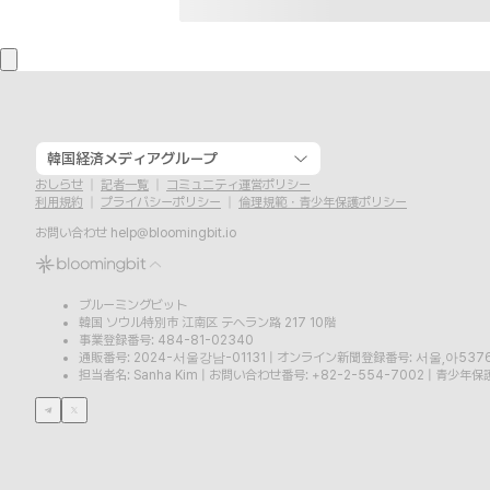
韓国経済メディアグループ
おしらせ
記者一覧
コミュニティ運営ポリシー
利用規約
プライバシーポリシー
倫理規範・青少年保護ポリシー
お問い合わせ
help@bloomingbit.io
ブルーミングビット
韓国 ソウル特別市 江南区 テヘラン路 217 10階
事業登録番号: 484-81-02340
通販番号: 2024-서울강남-01131
|
オンライン新聞登録番号: 서울,아537
担当者名: Sanha Kim
|
お問い合わせ番号: +82-2-554-7002
|
青少年保護