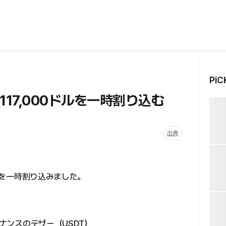
Pi
17,000ドルを一時割り込む
出典
ル台を一時割り込みました。
イナンスのテザー（USDT）