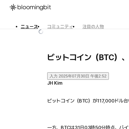
ニュース
コミュニティ
注目の人物
한국어
English
日本語
ビットコイン（BTC）、1
入力
2025年07月30日 午後2:52
JH Kim
ビットコイン（BTC）が117,000ド
一方、BTCは31日03時50分時点、バ