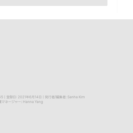
65
|
登録日: 2021年6月14日
|
発行者/編集者: Sanha Kim
マネージャー: Hanna Yang