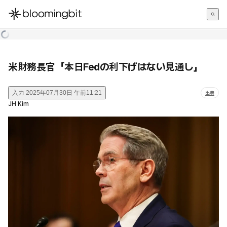
한국어
English
日本語
米財務長官「本日Fedの利下げはない見通し」
入力
2025年07月30日 午前11:21
出典
JH Kim