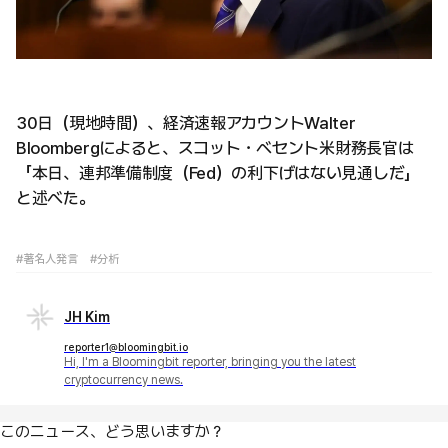
30日（現地時間）、経済速報アカウントWalter
Bloombergによると、スコット・ベセント米財務長官は
「本日、連邦準備制度（Fed）の利下げはない見通しだ」
と述べた。
#著名人発言
#分析
JH Kim
reporter1@bloomingbit.io
Hi, I'm a Bloomingbit reporter, bringing you the latest
cryptocurrency news.
このニュース、どう思いますか？