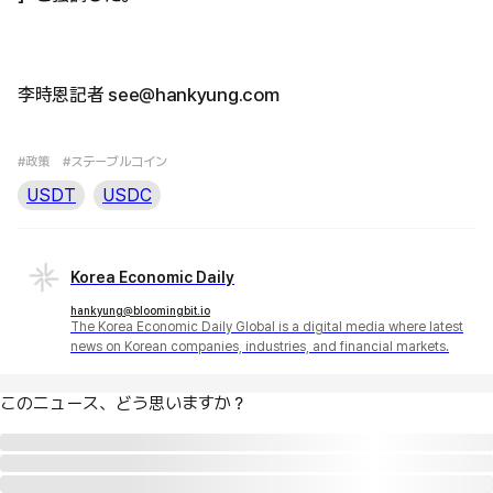
李時恩記者 see@hankyung.com
#政策
#ステーブルコイン
USDT
USDC
Korea Economic Daily
hankyung@bloomingbit.io
The Korea Economic Daily Global is a digital media where latest
news on Korean companies, industries, and financial markets.
このニュース、どう思いますか？