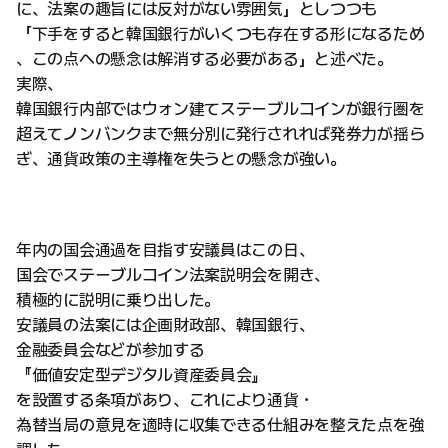
に、法案の趣旨には反対がない雰囲気」としつつも
「下手をすると韓国銀行がいくつも存在する形になるため
、この点への懸念は解消する必要がある」と述べた。
実際、
韓国銀行内部ではウォン建てステーブルコインが銀行圏を
超えてノンバンクまで無分別に発行されれば発券力が揺ら
ぎ、通貨政策の主導権を失うとの懸念が強い。
年内の国会通過を目指す安議員はこの日、
国会でステーブルコイン法案説明会を開き、
積極的に説明に乗り出した。
安議員の法案には企画財政部、韓国銀行、
金融委員会などが参加する
『価値安定型デジタル資産委員会』
を設置する条項があり、これにより通貨・
為替当局の意見を適時に収集できる仕組みを整えた点を強