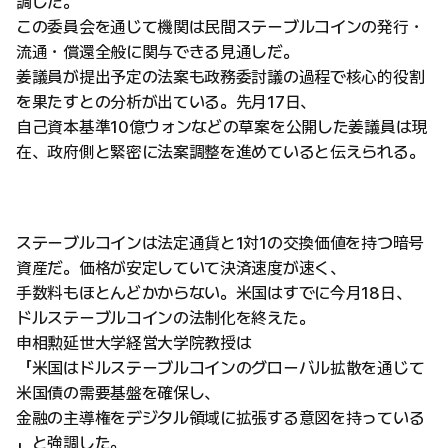
調した。
この委員会を通じて機関は民間ステーブルコインの発行・
流通・償還全般に関与できる見通しだ。
姜議員が提出予定の法案も政務委討議の過程で核心的役割
を果たすとの分析が出ている。先月17日、
自己資本基準10億ウォンなどの草案を公開した姜議員は現
在、政府側と緊密に法案調整を進めていると伝えられる。
ステーブルコインは法定通貨と1対1の交換価値を持つ暗号
資産だ。価格が安定していて決済速度が速く、
手数料もほとんどかからない。米国はすでに今月18日、
ドルステーブルコインの法制化を終えた。
申相勲延世大学経営大学院教授は
「米国はドルステーブルコインのグローバル拡散を通じて
米国債の需要基盤を確保し、
金融の主導権をデジタル領域に拡張する意図を持っている
」と強調した。