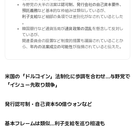
与野党の大半の法案は
認可制、発行会社の自己資本要件、
預託義務
など基本的な枠組みは類似しているが、
利子支給
など細部の条項では差別化がなされているとした
。
韓国銀行など通貨当局が
通貨政策の混乱
を懸念して反対し
ているが、
関連委員会の設置など制度的措置も議論されていることか
ら、
年内の法案成立の可能性
が指摘されていると伝えた。
米国の「ドルコイン」法制化に歩調を合わせ…与野党で
「イシュー先取り競争」
発行認可制・自己資本50億ウォンなど
基本フレームは類似…利子支給を巡り相違も