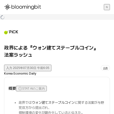
한국어
English
日本語
PiCK
政界による『ウォン建てステーブルコイン』
法案ラッシュ
入力
2025年07月30日 午前6:05
出典
Korea Economic Daily
概要
STAT AIのご案内
政界では
ウォン建てステーブルコイン
に関する法案が与野
党双方から提出され、
規制環境の変化が顕在化していると伝えた。