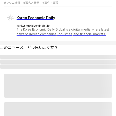
#マクロ経済
#著名人発言
#事件・事故
Korea Economic Daily
hankyung@bloomingbit.io
The Korea Economic Daily Global is a digital media where latest
news on Korean companies, industries, and financial markets.
このニュース、どう思いますか？