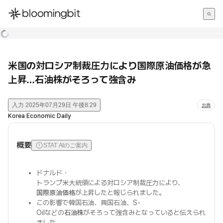
한국어
English
日本語
米国の対ロシア制裁圧力により国際原油価格が急
上昇…石油株がそろって強含み
入力
2025年07月29日 午後8:29
出典
Korea Economic Daily
概要
STAT AIのご案内
ドナルド・
トランプ米大統領による対ロシア制裁圧力により、
国際原油価格
が上昇したと報じられました。
この影響で韓国石油、興国石油、S-
Oilなどの
石油株
がそろって強含みとなっていると伝えられ
ました。