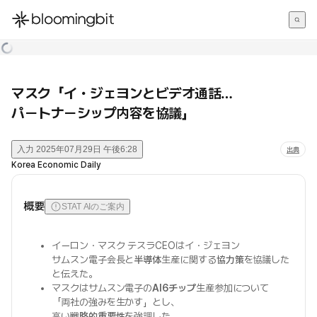
한국어
English
日本語
マスク「イ・ジェヨンとビデオ通話…
パートナーシップ内容を協議」
入力
2025年07月29日 午後6:28
出典
Korea Economic Daily
概要
STAT AIのご案内
イーロン・マスク テスラCEOはイ・ジェヨン
サムスン電子会長と
半導体
生産に関する
協力策
を協議した
と伝えた。
マスクはサムスン電子の
AI6チップ
生産参加について
「両社の強みを生かす」とし、
高い
戦略的重要性
を強調した。