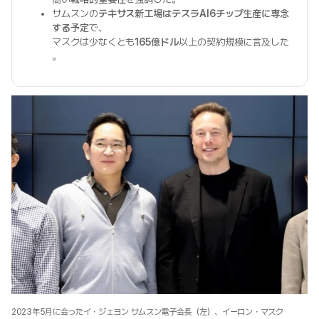
サムスンの
テキサス新工場はテスラAI6チップ生産に専念
する予定
で、
マスクは少なくとも
165億ドル
以上の契約規模に言及した
。
2023年5月に会ったイ・ジェヨン サムスン電子会長（左）、イーロン・マスク