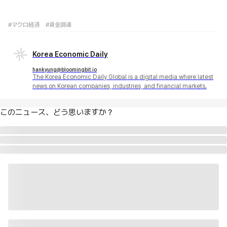
#マクロ経済
#資金調達
Korea Economic Daily
hankyung@bloomingbit.io
The Korea Economic Daily Global is a digital media where latest
news on Korean companies, industries, and financial markets.
このニュース、どう思いますか？