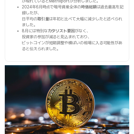
が現れているとMatrixportが分析しました。
2024年6月時点で暗号資産全体の
時価総額
は過去最高を記
録したが、
日平均の
取引量
は年初と比べて大幅に減少したと述べられ
ました。
8月には特別な
カタリスト要因
がなく、
投資家の参加が減ると見込まれており、
ビットコインが短期調整や横ばいの相場に入る可能性があ
ると伝えられました。