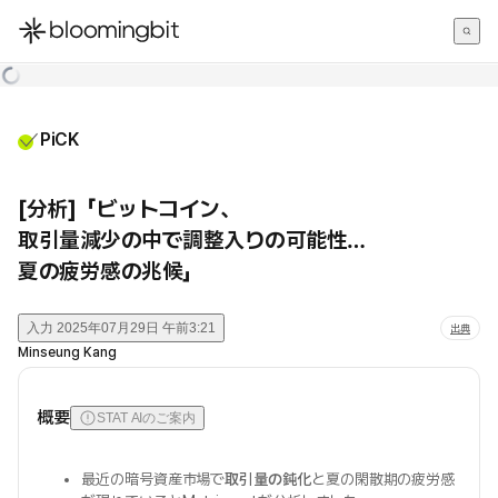
한국어
English
日本語
PiCK
[分析]「ビットコイン、
取引量減少の中で調整入りの可能性…
夏の疲労感の兆候」
入力
2025年07月29日 午前3:21
出典
Minseung Kang
概要
STAT AIのご案内
最近の暗号資産市場で
取引量の鈍化
と夏の閑散期の疲労感