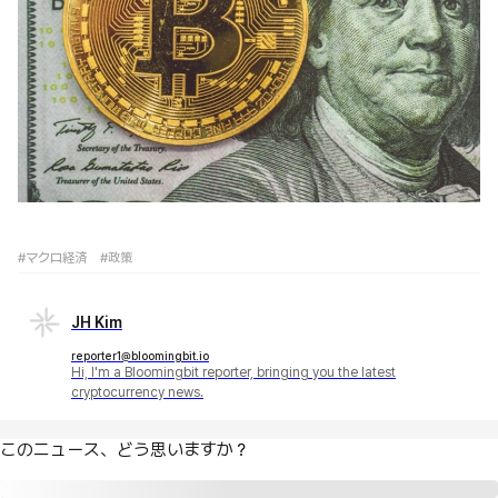
#マクロ経済
#政策
JH Kim
reporter1@bloomingbit.io
Hi, I'm a Bloomingbit reporter, bringing you the latest
cryptocurrency news.
このニュース、どう思いますか？