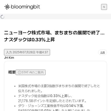
한국어
English
日本語
ニューヨーク株式市場、まちまちの展開で終了…
ナスダックは0.33％上昇
入力
2025年07月28日 午後4:37
出典
JH Kim
概要
STAT AIのご案内
米国株式市場の主要3指数がまちまちの展開で終了したと
伝えられました。
ナスダック総合指数は
0.33％上昇
し、
21,178.58ポイントを記録したとされています。
ダウ・ジョーンズ工業株価平均は
0.14％下落
、
S&P500指数は
0.02％上昇
したと報じられました。