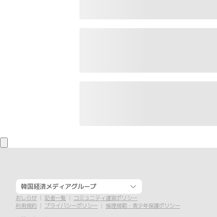
韓国経済メディアグループ
おしらせ
記者一覧
コミュニティ運営ポリシー
利用規約
プライバシーポリシー
倫理規範・青少年保護ポリシー