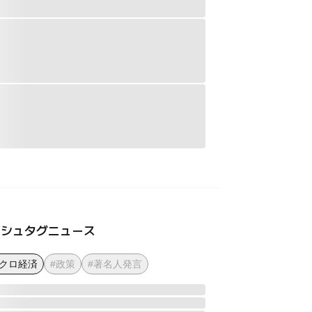
ッシュタグニュース
マクロ経済
#政策
#著名人発言