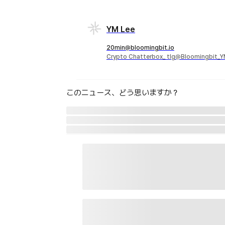
YM Lee
20min@bloomingbit.io
Crypto Chatterbox_ tlg@Bloomingbit_
このニュース、どう思いますか？