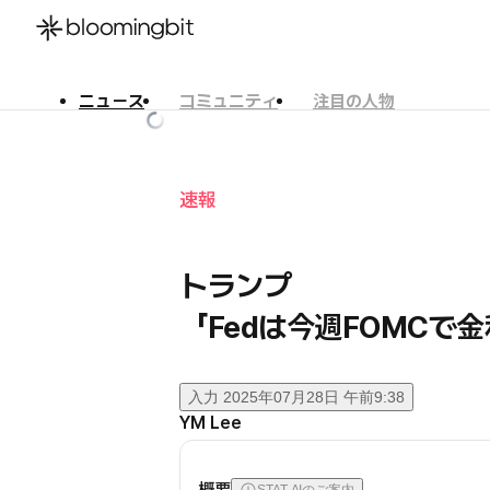
ニュース
コミュニティ
注目の人物
한국어
English
日本語
速報
トランプ
「Fedは今週FOMCで
入力
2025年07月28日 午前9:38
YM Lee
概要