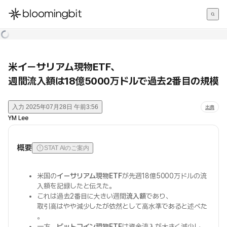
한국어
English
日本語
米イーサリアム現物ETF、
週間流入額は18億5000万ドルで過去2番目の規模
入力
2025年07月28日 午前3:56
出典
YM Lee
概要
STAT AIのご案内
米国の
イーサリアム現物ETF
が先週18億5000万ドルの流
入額を記録したと伝えた。
これは過去2番目に大きい週間
流入額
であり、
取引高はやや減少したが依然として高水準であると述べた
。
一方、
ビットコイン現物ETF
は資金流入が大きく減少し、