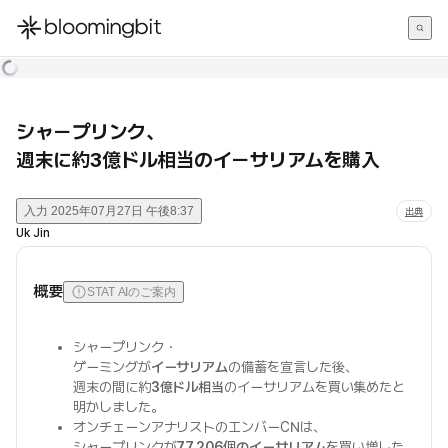
한국어
English
日本語
シャープリンク、
週末に約3億ドル相当のイーサリアムを購入
入力
2025年07月27日 午後8:37
出典
Uk Jin
概要
STAT AIのご案内
シャープリンク・
ゲーミングが
イーサリアム
の備蓄を宣言した後、
週末の間に約
3億ドル相当
のイーサリアムを買い集めたと
明かしました。
オンチェーンアナリストのエンバーCNは、
シャープリンクが
77,206個のイーサリアム
を買い増した