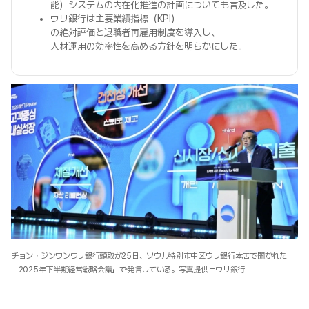
能）システムの内在化推進の計画についても言及した。
ウリ銀行は主要業績指標（KPI）
の絶対評価と退職者再雇用制度を導入し、
人材運用の効率性を高める方針を明らかにした。
チョン・ジンワンウリ銀行頭取が25日、ソウル特別市中区ウリ銀行本店で開かれた
「2025年下半期経営戦略会議」で発言している。写真提供＝ウリ銀行