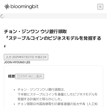
한국어
English
日本語
チョン・ジンワン ウリ銀行頭取
「ステーブルコインのビジネスモデルを発掘する
」
入力
2025年07月27日 午前2:24
JOON HYOUNG LEE
概要
STAT AIのご案内
チョン・ジンワンウリ銀行頭取は、
下半期にステーブルコインを基盤としたビジネスモデルを
発掘する計画だと明らかにした。
チョン頭取は外国為替取引の顧客基盤の拡大やAI（人工知