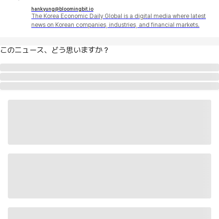
hankyung@bloomingbit.io
The Korea Economic Daily Global is a digital media where latest
news on Korean companies, industries, and financial markets.
このニュース、どう思いますか？