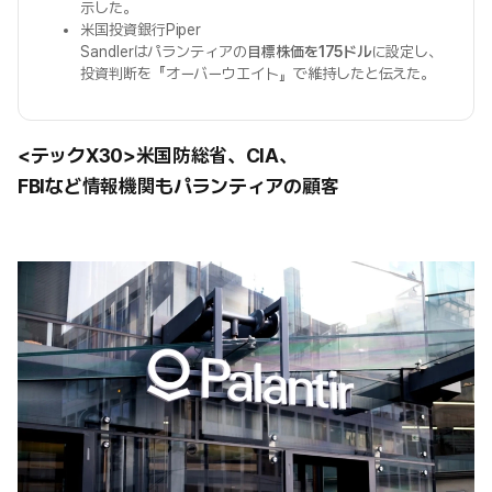
示した。
米国投資銀行Piper
Sandlerはパランティアの
目標株価を175ドル
に設定し、
投資判断を『オーバーウエイト』で維持したと伝えた。
<テックX30>米国防総省、CIA、
FBIなど情報機関もパランティアの顧客