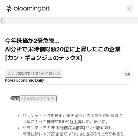
한국어
English
日本語
今年株価が2倍急騰…
AI分析で米時価総額20位に上昇したこの企業
[カン・ギョンジュのテックX]
入力
2025年07月27日 午前2:03
出典
Korea Economic Daily
概要
STAT AIのご案内
パランティアは
AI技術
と米国政府との大型契約を基盤に、
今年に入って
株価が100%超上昇
したと伝えた。
パランティアの
PER(株価収益倍率)
が273倍に達し、
時価総額トップ20企業ではTeslaと並ぶ3桁企業であると