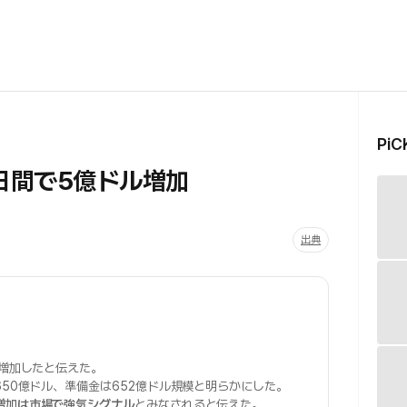
Pi
日間で5億ドル増加
出典
増加したと伝えた。
650億ドル、準備金は652億ドル規模と明らかにした。
増加は市場で強気シグナル
とみなされると伝えた。