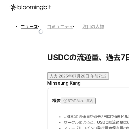
ニュース
コミュニティ
注目の人物
한국어
English
日本語
USDCの流通量、過去7
入力
2025年07月26日 午前7:12
Minseung Kang
概要
STAT AIのご案内
USDCの流通量が過去7日間で
5億ドル
サークルによると、
USDC総流通量
は
ステーブルコインの
発行量や保有量の