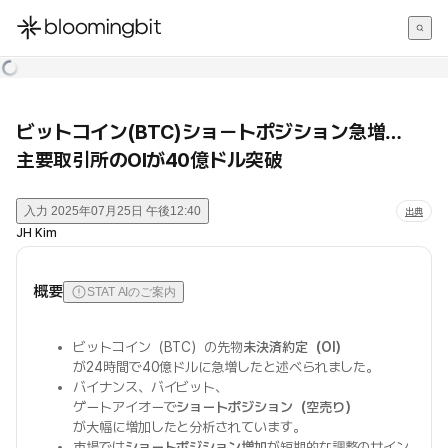
한국어
English
日本語
ビットコイン(BTC)ショートポジション急増…
主要取引所のOIが40億ドル突破
入力
2025年07月25日 午後12:40
出典
JH Kim
概要
STAT AIのご案内
ビットコイン（BTC）の先物
未決済約定（OI）
が24時間で40億ドルに急増したと述べられました。
バイナンス、バイビット、
ゲートアイオーで
ショートポジション（空売り）
が大幅に増加したと分析されています。
市場では
ショートポジション増加
が短期的な調整のサイン