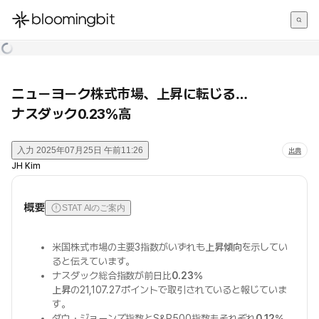
한국어
English
日本語
ニューヨーク株式市場、上昇に転じる…
ナスダック0.23％高
入力
2025年07月25日 午前11:26
出典
JH Kim
概要
STAT AIのご案内
米国株式市場の主要3指数がいずれも
上昇傾向
を示してい
ると伝えています。
ナスダック総合指数が前日比
0.23％
上昇
の21,107.27ポイントで取引されていると報じていま
す。
ダウ・ジョーンズ指数とS&P500指数もそれぞれ
0.12％
、