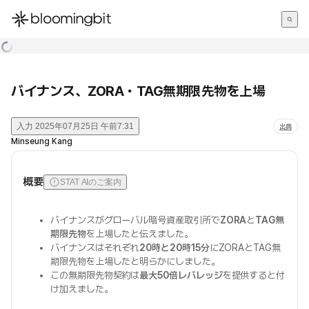
한국어
English
日本語
バイナンス、ZORA・TAG無期限先物を上場
入力
2025年07月25日 午前7:31
出典
Minseung Kang
概要
STAT AIのご案内
バイナンスがグローバル暗号資産取引所で
ZORA
と
TAG無
期限先物
を上場したと伝えました。
バイナンスはそれぞれ
20時と20時15分
にZORAとTAG無
期限先物を上場したと明らかにしました。
この無期限先物契約は
最大50倍レバレッジ
を提供すると付
け加えました。