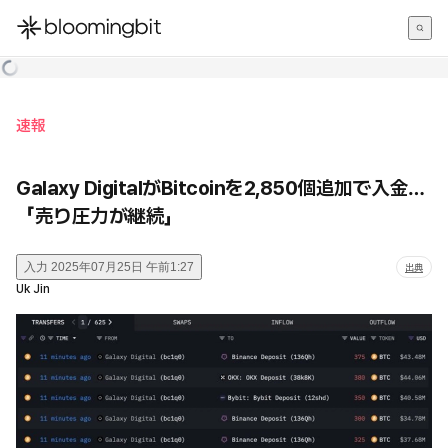
한국어
English
日本語
速報
Galaxy DigitalがBitcoinを2,850個追加で入金…
「売り圧力が継続」
入力
2025年07月25日 午前1:27
出典
Uk Jin