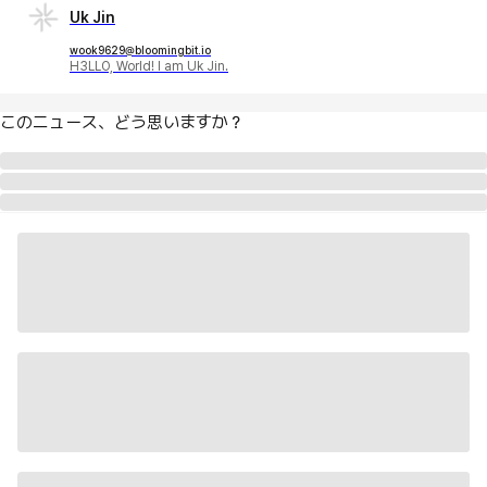
Uk Jin
wook9629@bloomingbit.io
H3LLO, World! I am Uk Jin.
このニュース、どう思いますか？