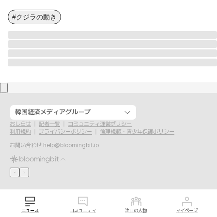
#クジラの動き
韓国経済メディアグループ
おしらせ
記者一覧
コミュニティ運営ポリシー
利用規約
プライバシーポリシー
倫理規範・青少年保護ポリシー
お問い合わせ
help@bloomingbit.io
ニュース
コミュニティ
注目の人物
マイページ