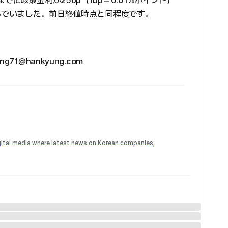
に政策金利が25bp（1bp＝0.01%ポイント）
込んでいました。前日終値時点と同程度です。
1@hankyung.com
igital media where latest news on Korean companies,