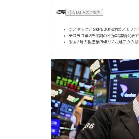
概要
STAT AIのご案内
ナスダックと
S&P500
指数はアルファ
テスラ
は第2四半期の
不振な業績
発表
米国7月の
製造業PMI
が7カ月ぶりの