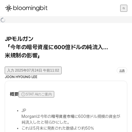
한국어
English
日本語
JPモルガン
「今年の暗号資産に600億ドルの純流入…
米規制の影響」
入力
2025年07月24日 午前11:02
出典
JOON HYOUNG LEE
概要
STAT AIのご案内
JP
Morganは今年の
暗号資産市場
に600億ドル規模の資金が
純流入したと明らかにした。
これは5月末に発表された数値より約50%