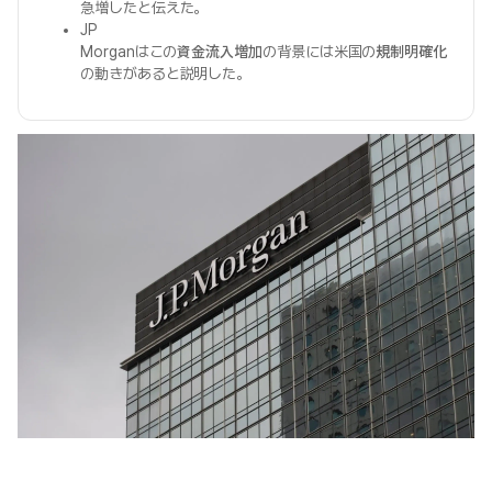
急増したと伝えた。
JP
Morganはこの
資金流入増加
の背景には米国の
規制明確化
の動きがあると説明した。