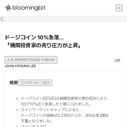
한국어
English
日本語
ドージコイン 10%急落…
「機関投資家の売り圧力が上昇」
入力
2025年07月24日 午前4:52
出典
JOON HYOUNG LEE
概要
STAT AIのご案内
ドージコイン(DOGE)は機関投資家の
売り圧力
により、
1日で10%近く急落したと報じられました。
コインマーケットキャップによると、
ドージコインの価格は0.2360ドルで、前日比
9.28%
下落
となりました。
コインデスクは、