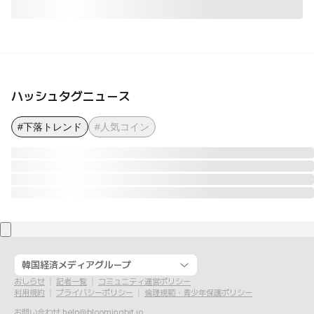
ハッシュタグニュース
#下落トレンド
#人気コイン
韓国経済メディアグループ
おしらせ
記者一覧
コミュニティ運営ポリシー
利用規約
プライバシーポリシー
倫理規範・青少年保護ポリシー
お問い合わせ
help@bloomingbit.io