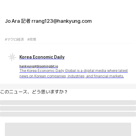
Jo Ara 記者 rrang123@hankyung.com
#マクロ経済
#政策
Korea Economic Daily
hankyung@bloomingbit.io
The Korea Economic Daily Global is a digital media where latest
news on Korean companies, industries, and financial markets.
このニュース、どう思いますか？