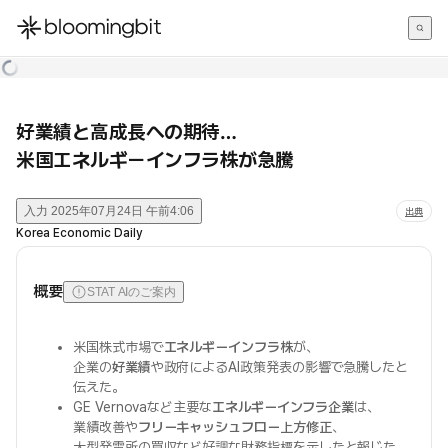
한국어
English
日本語
好業績と高成長への期待…
米国エネルギーインフラ株が急騰
入力
2025年07月24日 午前4:06
出典
Korea Economic Daily
概要
STAT AIのご案内
米国株式市場で
エネルギーインフラ株
が、
企業の
好業績
や政府によるAI政策発表の影響で急騰したと
伝えた。
GE Vernovaなど主要な
エネルギーインフラ企業
は、
業績改善や
フリーキャッシュフロー上方修正
、
大型発電所の買収など好調な財務指標を示したと報じた。