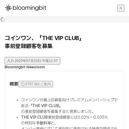
한국어
English
日本語
コインワン、「THE VIP CLUB」
事前登録顧客を募集
入力
2025年07月23日 午後11:57
Bloomingbit Newsroom
概要
STAT AIのご案内
コインワンが最上位顧客向けプレミアムメンバーシップで
ある
「THE VIP CLUB」
の事前登録顧客を募集すると発表しました。
THE VIP CLUB
事前登録顧客には0.02%～0.035%
の特別な
手数料率
と、
メンバー等級に応じて差別的に適用される特典が提供され