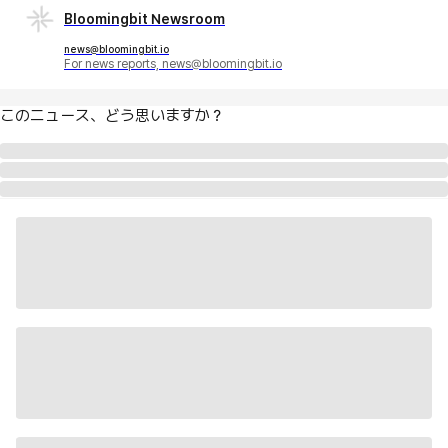
Bloomingbit Newsroom
news@bloomingbit.io
For news reports, news@bloomingbit.io
このニュース、どう思いますか？