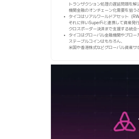
トランザクション処理の遅延問題を解
機関金融のオンチェーン化需要を狙う
タイコはリアルワールドアセット（R
それに伴いSuperFiと連携して資産
クロスボーダー決済まで支援する統合
タイコはグローバル金融機関やブロー
ステーブルコインはもちろん、
米国や香港株式などグローバル資産サ