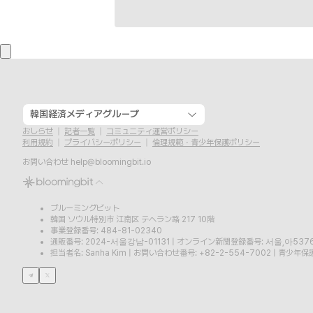
韓国経済メディアグループ
おしらせ
記者一覧
コミュニティ運営ポリシー
利用規約
プライバシーポリシー
倫理規範・青少年保護ポリシー
お問い合わせ
help@bloomingbit.io
ブルーミングビット
韓国 ソウル特別市 江南区 テヘラン路 217 10階
事業登録番号: 484-81-02340
通販番号: 2024-서울강남-01131
|
オンライン新聞登録番号: 서울,아537
担当者名: Sanha Kim
|
お問い合わせ番号: +82-2-554-7002
|
青少年保護