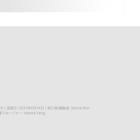
65
|
登録日: 2021年6月14日
|
発行者/編集者: Sanha Kim
マネージャー: Hanna Yang