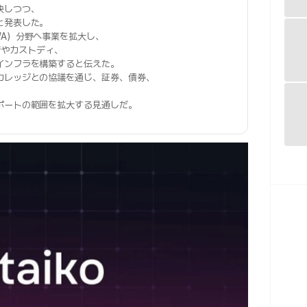
決しつつ、
と発表した。
WA）分野へ事業を拡大し、
発行やカストディ、
インフラを構築すると伝えた。
カレッジとの協議を通じ、証券、債券、
ポートの範囲を拡大する見通しだ。