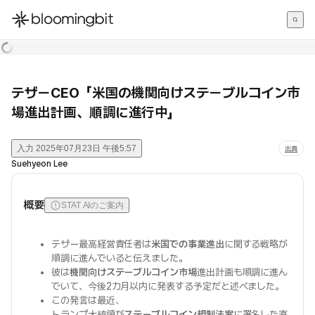
한국어
English
日本語
テザーCEO「米国の機関向けステーブルコイン市
場進出計画、順調に進行中」
入力
2025年07月23日 午後5:57
出典
Suehyeon Lee
概要
STAT AIのご案内
テザー最高経営責任者は
米国での事業進出
に関する戦略が
順調に進んでいると伝えました。
彼は
機関向けステーブルコイン市場
進出計画も順調に進ん
でいて、今後2カ月以内に発表する予定だと述べました。
この発言は最近、
トランプ大統領が
ステーブルコイン規制法案
に署名した直