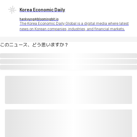
Korea Economic Daily
hankyung@bloomingbit.io
The Korea Economic Daily Global is a digital media where latest
news on Korean companies, industries, and financial markets.
このニュース、どう思いますか？