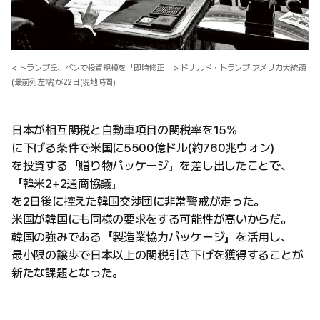
< トランプ氏、ペンで投資規模を「即時修正」 > ドナルド・トランプ アメリカ大統領
(最前列左端)が22日(現地時間)
日本が相互関税と自動車項目の関税率を15%
に下げる条件で米国に5500億ドル(約760兆ウォン)
を投資する「贈り物パッケージ」を差し出したことで、
「韓米2+2通商協議」
を2日後に控えた韓国交渉団に非常警戒が走った。
米国が韓国にも同様の要求をする可能性が高いからだ。
韓国の強みである「製造業協力パッケージ」を活用し、
最小限の譲歩で日本以上の関税引き下げを獲得することが
新たな課題となった。