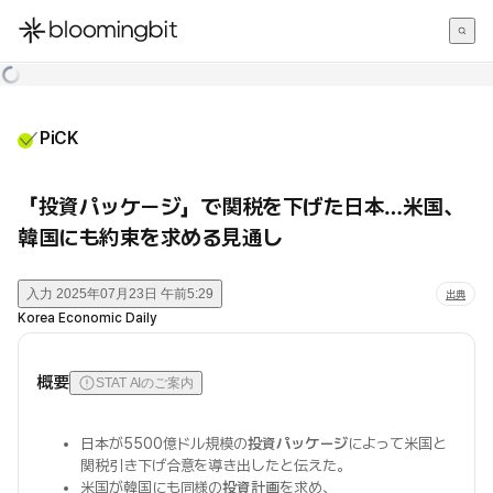
한국어
English
日本語
PiCK
「投資パッケージ」で関税を下げた日本…米国、
韓国にも約束を求める見通し
入力
2025年07月23日 午前5:29
出典
Korea Economic Daily
概要
STAT AIのご案内
日本が5500億ドル規模の
投資パッケージ
によって米国と
関税引き下げ合意を導き出したと伝えた。
米国が韓国にも同様の
投資計画
を求め、