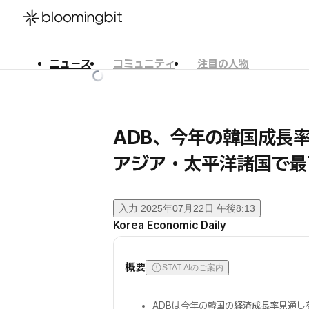
ニュース
コミュニティ
注目の人物
한국어
English
日本語
ADB、今年の韓国成長率を
アジア・太平洋諸国で最
入力
2025年07月22日 午後8:13
Korea Economic Daily
概要
STAT AIのご案内
ADBは今年の韓国の
経済成長率
見通し