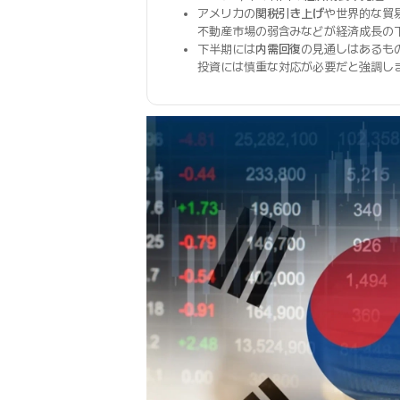
アメリカの
関税引き上げ
や世界的な貿
不動産市場の弱含みなどが経済成長の
下半期には
内需回復
の見通しはあるもの
投資には慎重な対応が必要だと強調し