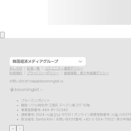
韓国経済メディアグループ
おしらせ
記者一覧
コミュニティ運営ポリシー
利用規約
プライバシーポリシー
倫理規範・青少年保護ポリシー
お問い合わせ
help@bloomingbit.io
ブルーミングビット
韓国 ソウル特別市 江南区 テヘラン路 217 10階
事業登録番号: 484-81-02340
通販番号: 2024-서울강남-01131
|
オンライン新聞登録番号: 서울,아537
担当者名: Sanha Kim
|
お問い合わせ番号: +82-2-554-7002
|
青少年保護