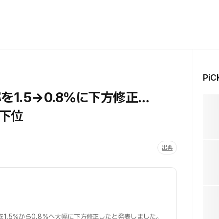
Pi
1.5→0.8％に下方修正…
下位
出典
を1.5％から0.8％へ大幅に下方修正したと発表しました。