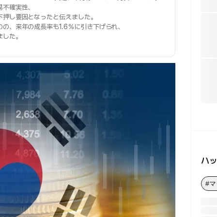
易不確実性、
下押し要因となったと伝えました。
の、来年の成長率も1.6％に引き下げられ、
ました。
ハ
#