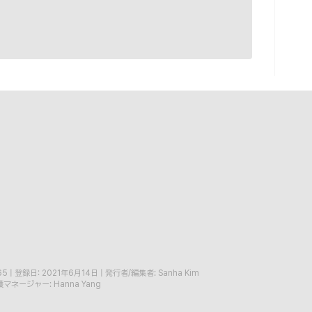
65
|
登録日: 2021年6月14日
|
発行者/編集者: Sanha Kim
マネージャー: Hanna Yang