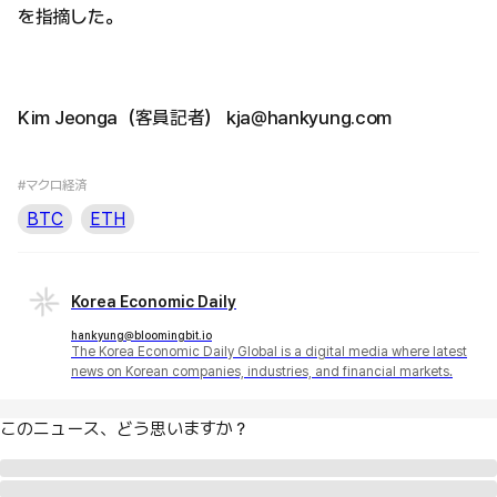
を指摘した。
Kim Jeonga（客員記者） kja@hankyung.com
#マクロ経済
BTC
ETH
Korea Economic Daily
hankyung@bloomingbit.io
The Korea Economic Daily Global is a digital media where latest
news on Korean companies, industries, and financial markets.
このニュース、どう思いますか？