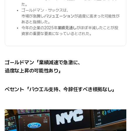
た。
ゴールドマン・サックスは、
市場が急騰し
バリュエーション
が過度に高まった可能性が
あると指摘した。
今年の企業の2025年
業績見通し
がほぼ半減したことが投
資家の重要な要素になっているとされた。
ゴールドマン「業績減速で急激に、
過度な上昇の可能性あり」
ベセント「パウエル支持、今辞任すべき根拠なし」