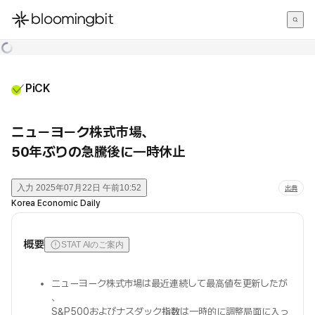
한국어
English
日本語
PiCK
ニューヨーク株式市場、
50年ぶりの急騰後に一時休止
入力
2025年07月22日 午前10:52
出典
Korea Economic Daily
概要
STAT AIのご案内
ニューヨーク株式市場は最近連続して最高値を更新したが
、
S&P500およびナスダック
指数
は一時的に調整局面に入っ